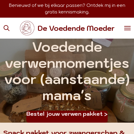
Benieuwd of we bij elkaar passen? Ontdek mij in een
Ga
gratis kennismaking.
direct
naar
de
De Voedende Moeder
hoofdinhoud
Voedende
verwenmomentjes
voor (aanstaande)
mama's
Bestel jouw verwen pakket >
Snack pakket voor zwangerschap &